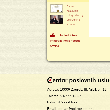
Centar
poslovnih
usluga d.o.o. je
posrednik s
licencom.
Includi il tuo
immobile nella nostra
offerta
Adresa: 10000 Zagreb, III. Vrbik br. 13
Telefon: 01/777-11-27
Faks: 01/777-11-27
Email: centar@nekretnine-hr.eu