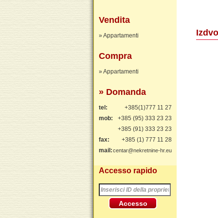
Vendita
Izdvo
» Appartamenti
Compra
» Appartamenti
» Domanda
tel:
+385(1)777 11 27
mob:
+385 (95) 333 23 23
+385 (91) 333 23 23
fax:
+385 (1) 777 11 28
mail:
centar@nekretnine-hr.eu
Accesso rapido
Accesso